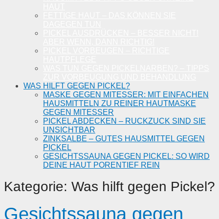
HAUT
FETTIGE HAUT – DAS KÖNNEN SIE
DAGEGEN TUN
PICKEL AUSDRÜCKEN – BESSER NICHT!
ABER WENN, DANN RICHTIG!
PICKEL VORBEUGEN – RICHTIGE
HAUTPFLEGE
WAS TUN GEGEN PICKELNARBEN? – TIPPS
ZUR VORBEUGUNG UND BEHANDLUNG
WAS HILFT GEGEN PICKEL?
MASKE GEGEN MITESSER: MIT EINFACHEN
HAUSMITTELN ZU REINER HAUTMASKE
GEGEN MITESSER
PICKEL ABDECKEN – RUCKZUCK SIND SIE
UNSICHTBAR
ZINKSALBE – GUTES HAUSMITTEL GEGEN
PICKEL
GESICHTSSAUNA GEGEN PICKEL: SO WIRD
DEINE HAUT PORENTIEF REIN
Kategorie:
Was hilft gegen Pickel?
Gesichtssauna gegen