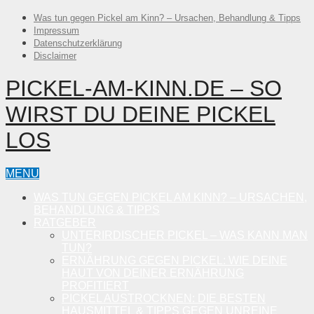
Was tun gegen Pickel am Kinn? – Ursachen, Behandlung & Tipps
Impressum
Datenschutzerklärung
Disclaimer
PICKEL-AM-KINN.DE – SO
WIRST DU DEINE PICKEL
LOS
MENU
WAS TUN GEGEN PICKEL AM KINN? – URSACHEN,
BEHANDLUNG & TIPPS
RATGEBER
UNTERIRDISCHER PICKEL – WAS KANN MAN
TUN?
ERNÄHRUNG GEGEN PICKEL: WIE DEINE
HAUT VON DEINER ERNÄHRUNG
PROFITIERT
PICKEL AUSTROCKNEN: DIE BESTEN
HAUSMITTEL & TIPPS GEGEN UNREINE