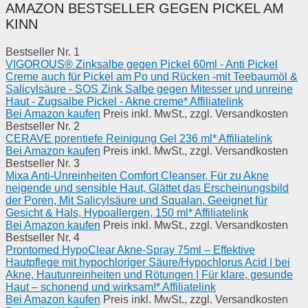
AMAZON BESTSELLER GEGEN PICKEL AM
KINN
Bestseller Nr. 1
VIGOROUS® Zinksalbe gegen Pickel 60ml - Anti Pickel
Creme auch für Pickel am Po und Rücken -mit Teebaumöl &
Salicylsäure - SOS Zink Salbe gegen Mitesser und unreine
Haut - Zugsalbe Pickel - Akne creme* Affiliatelink
Bei Amazon kaufen
Preis inkl. MwSt., zzgl. Versandkosten
Bestseller Nr. 2
CERAVE porentiefe Reinigung Gel 236 ml* Affiliatelink
Bei Amazon kaufen
Preis inkl. MwSt., zzgl. Versandkosten
Bestseller Nr. 3
Mixa Anti-Unreinheiten Comfort Cleanser, Für zu Akne
neigende und sensible Haut, Glättet das Erscheinungsbild
der Poren, Mit Salicylsäure und Squalan, Geeignet für
Gesicht & Hals, Hypoallergen, 150 ml* Affiliatelink
Bei Amazon kaufen
Preis inkl. MwSt., zzgl. Versandkosten
Bestseller Nr. 4
Prontomed HypoClear Akne-Spray 75ml – Effektive
Hautpflege mit hypochloriger Säure/Hypochlorus Acid | bei
Akne, Hautunreinheiten und Rötungen | Für klare, gesunde
Haut – schonend und wirksam!* Affiliatelink
Bei Amazon kaufen
Preis inkl. MwSt., zzgl. Versandkosten