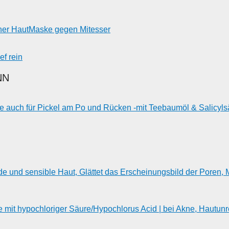
iner HautMaske gegen Mitesser
ef rein
NN
auch für Pickel am Po und Rücken -mit Teebaumöl & Salicylsä
e und sensible Haut, Glättet das Erscheinungsbild der Poren, M
mit hypochloriger Säure/Hypochlorus Acid | bei Akne, Hautunr