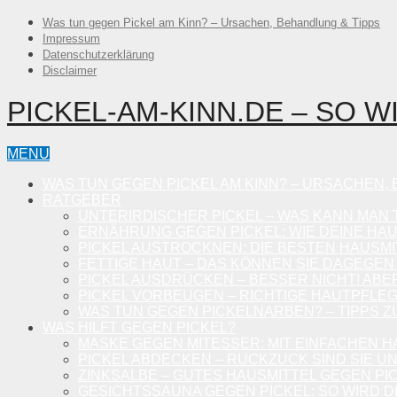
Was tun gegen Pickel am Kinn? – Ursachen, Behandlung & Tipps
Impressum
Datenschutzerklärung
Disclaimer
PICKEL-AM-KINN.DE – SO W
MENU
WAS TUN GEGEN PICKEL AM KINN? – URSACHEN,
RATGEBER
UNTERIRDISCHER PICKEL – WAS KANN MAN 
ERNÄHRUNG GEGEN PICKEL: WIE DEINE HA
PICKEL AUSTROCKNEN: DIE BESTEN HAUSMI
FETTIGE HAUT – DAS KÖNNEN SIE DAGEGEN
PICKEL AUSDRÜCKEN – BESSER NICHT! ABER
PICKEL VORBEUGEN – RICHTIGE HAUTPFLE
WAS TUN GEGEN PICKELNARBEN? – TIPPS
WAS HILFT GEGEN PICKEL?
MASKE GEGEN MITESSER: MIT EINFACHEN 
PICKEL ABDECKEN – RUCKZUCK SIND SIE U
ZINKSALBE – GUTES HAUSMITTEL GEGEN PI
GESICHTSSAUNA GEGEN PICKEL: SO WIRD D