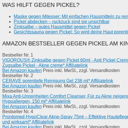
WAS HILFT GEGEN PICKEL?
Maske gegen Mitesser: Mit einfachen Hausmitteln zu re
Pickel abdecken – ruckzuck sind sie unsichtbar
Zinksalbe – gutes Hausmittel gegen Pickel
Gesichtssauna gegen Pickel: So wird deine Haut porenti
AMAZON BESTSELLER GEGEN PICKEL AM KI
Bestseller Nr. 1
VIGOROUS® Zinksalbe gegen Pickel 60ml - Anti Pickel Creme 
Zugsalbe Pickel - Akne creme* Affiliatelink
Bei Amazon kaufen
Preis inkl. MwSt., zzgl. Versandkosten
Bestseller Nr. 2
CERAVE porentiefe Reinigung Gel 236 ml* Affiliatelink
Bei Amazon kaufen
Preis inkl. MwSt., zzgl. Versandkosten
Bestseller Nr. 3
Mixa Anti-Unreinheiten Comfort Cleanser, Für zu Akne neigend
Hypoallergen, 150 ml* Affiliatelink
Bei Amazon kaufen
Preis inkl. MwSt., zzgl. Versandkosten
Bestseller Nr. 4
Prontomed HypoClear Akne-Spray 75ml – Effektive Hautpflege 
und wirksam!* Affiliatelink
Bei Amazon kaufen
Preis inkl. MwSt., zzgl. Versandkosten