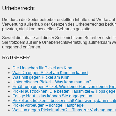
Urheberrecht
Die durch die Seitenbetreiber erstellten Inhalte und Werke au
Verwertung außerhalb der Grenzen des Urheberrechtes bedürfen
privaten, nicht kommerziellen Gebrauch gestattet.
Soweit die Inhalte auf dieser Seite nicht vom Betreiber erstel
Sie trotzdem auf eine Urheberrechtsverletzung aufmerksam we
umgehend entfernen.
RATGEBER
Die Ursachen für Pickel am Kinn
Was Du gegen Pickel am Kinn tun kannst
Was hilft gegen Pickel am Kinn
Unterirdischer Pickel – Was kann man tun?
Ernährung gegen Pickel: Wie deine Haut von deiner Ernäh
Pickel austrocknen: Die besten Hausmittel & Tipps gege
Fettige Haut – das können Sie dagegen tun
Pickel ausdrücken – besser nicht! Aber wenn, dann richti
Pickel vorbeugen – richtige Hautpflege
Was tun gegen Pickelnarben? – Tipps zur Vorbeugung 