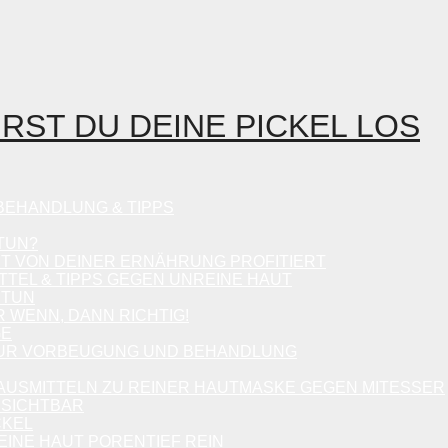
IRST DU DEINE PICKEL LOS
 BEHANDLUNG & TIPPS
TUN?
UT VON DEINER ERNÄHRUNG PROFITIERT
TTEL & TIPPS GEGEN UNREINE HAUT
 TUN
 WENN, DANN RICHTIG!
GE
 ZUR VORBEUGUNG UND BEHANDLUNG
HAUSMITTELN ZU REINER HAUTMASKE GEGEN MITESSER
NSICHTBAR
CKEL
EINE HAUT PORENTIEF REIN