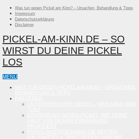
Was tun gegen Pickel am Kinn? – Ursachen, Behandlung & Tipps
Impressum
Datenschutzerklärung
Disclaimer
PICKEL-AM-KINN.DE – SO
WIRST DU DEINE PICKEL
LOS
MENU
WAS TUN GEGEN PICKEL AM KINN? – URSACHEN,
BEHANDLUNG & TIPPS
RATGEBER
UNTERIRDISCHER PICKEL – WAS KANN MAN
TUN?
ERNÄHRUNG GEGEN PICKEL: WIE DEINE
HAUT VON DEINER ERNÄHRUNG
PROFITIERT
PICKEL AUSTROCKNEN: DIE BESTEN
HAUSMITTEL & TIPPS GEGEN UNREINE