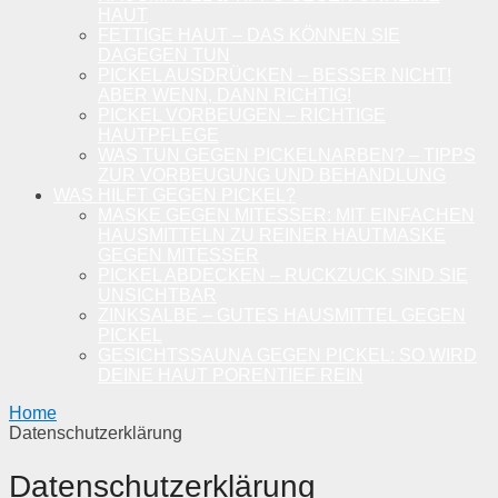
HAUT
FETTIGE HAUT – DAS KÖNNEN SIE
DAGEGEN TUN
PICKEL AUSDRÜCKEN – BESSER NICHT!
ABER WENN, DANN RICHTIG!
PICKEL VORBEUGEN – RICHTIGE
HAUTPFLEGE
WAS TUN GEGEN PICKELNARBEN? – TIPPS
ZUR VORBEUGUNG UND BEHANDLUNG
WAS HILFT GEGEN PICKEL?
MASKE GEGEN MITESSER: MIT EINFACHEN
HAUSMITTELN ZU REINER HAUTMASKE
GEGEN MITESSER
PICKEL ABDECKEN – RUCKZUCK SIND SIE
UNSICHTBAR
ZINKSALBE – GUTES HAUSMITTEL GEGEN
PICKEL
GESICHTSSAUNA GEGEN PICKEL: SO WIRD
DEINE HAUT PORENTIEF REIN
Home
Datenschutzerklärung
Datenschutzerklärung