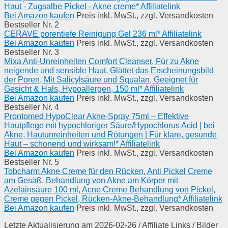
Haut - Zugsalbe Pickel - Akne creme* Affiliatelink
Bei Amazon kaufen
Preis inkl. MwSt., zzgl. Versandkosten
Bestseller Nr. 2
CERAVE porentiefe Reinigung Gel 236 ml* Affiliatelink
Bei Amazon kaufen
Preis inkl. MwSt., zzgl. Versandkosten
Bestseller Nr. 3
Mixa Anti-Unreinheiten Comfort Cleanser, Für zu Akne
neigende und sensible Haut, Glättet das Erscheinungsbild
der Poren, Mit Salicylsäure und Squalan, Geeignet für
Gesicht & Hals, Hypoallergen, 150 ml* Affiliatelink
Bei Amazon kaufen
Preis inkl. MwSt., zzgl. Versandkosten
Bestseller Nr. 4
Prontomed HypoClear Akne-Spray 75ml – Effektive
Hautpflege mit hypochloriger Säure/Hypochlorus Acid | bei
Akne, Hautunreinheiten und Rötungen | Für klare, gesunde
Haut – schonend und wirksam!* Affiliatelink
Bei Amazon kaufen
Preis inkl. MwSt., zzgl. Versandkosten
Bestseller Nr. 5
Tobcharm Akne Creme für den Rücken, Anti Pickel Creme
am Gesäß, Behandlung von Akne am Körper mit
Azelainsäure 100 ml, Acne Creme Behandlung von Pickel,
Creme gegen Pickel, Rücken-Akne-Behandlung* Affiliatelink
Bei Amazon kaufen
Preis inkl. MwSt., zzgl. Versandkosten
Letzte Aktualisierung am 2026-02-26 / Affiliate Links / Bilder