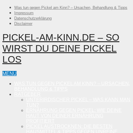
Was tun gegen Pickel am Kinn? – Ursachen, Behandlung & Tipps
Impressum
Datenschutzerklärung
Disclaimer
PICKEL-AM-KINN.DE – SO
WIRST DU DEINE PICKEL
LOS
MENU
WAS TUN GEGEN PICKEL AM KINN? – URSACHEN,
BEHANDLUNG & TIPPS
RATGEBER
UNTERIRDISCHER PICKEL – WAS KANN MAN
TUN?
ERNÄHRUNG GEGEN PICKEL: WIE DEINE
HAUT VON DEINER ERNÄHRUNG
PROFITIERT
PICKEL AUSTROCKNEN: DIE BESTEN
HAUSMITTEL & TIPPS GEGEN UNREINE