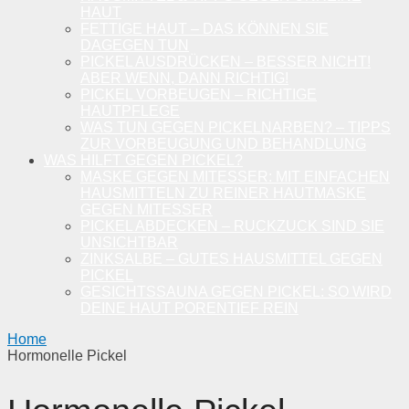
HAUT
FETTIGE HAUT – DAS KÖNNEN SIE
DAGEGEN TUN
PICKEL AUSDRÜCKEN – BESSER NICHT!
ABER WENN, DANN RICHTIG!
PICKEL VORBEUGEN – RICHTIGE
HAUTPFLEGE
WAS TUN GEGEN PICKELNARBEN? – TIPPS
ZUR VORBEUGUNG UND BEHANDLUNG
WAS HILFT GEGEN PICKEL?
MASKE GEGEN MITESSER: MIT EINFACHEN
HAUSMITTELN ZU REINER HAUTMASKE
GEGEN MITESSER
PICKEL ABDECKEN – RUCKZUCK SIND SIE
UNSICHTBAR
ZINKSALBE – GUTES HAUSMITTEL GEGEN
PICKEL
GESICHTSSAUNA GEGEN PICKEL: SO WIRD
DEINE HAUT PORENTIEF REIN
Home
Hormonelle Pickel