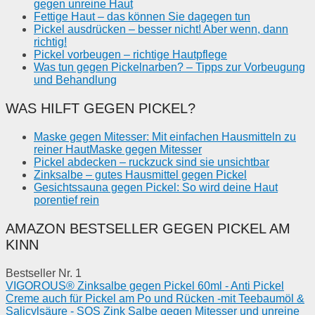
gegen unreine Haut
Fettige Haut – das können Sie dagegen tun
Pickel ausdrücken – besser nicht! Aber wenn, dann
richtig!
Pickel vorbeugen – richtige Hautpflege
Was tun gegen Pickelnarben? – Tipps zur Vorbeugung
und Behandlung
WAS HILFT GEGEN PICKEL?
Maske gegen Mitesser: Mit einfachen Hausmitteln zu
reiner HautMaske gegen Mitesser
Pickel abdecken – ruckzuck sind sie unsichtbar
Zinksalbe – gutes Hausmittel gegen Pickel
Gesichtssauna gegen Pickel: So wird deine Haut
porentief rein
AMAZON BESTSELLER GEGEN PICKEL AM
KINN
Bestseller Nr. 1
VIGOROUS® Zinksalbe gegen Pickel 60ml - Anti Pickel
Creme auch für Pickel am Po und Rücken -mit Teebaumöl &
Salicylsäure - SOS Zink Salbe gegen Mitesser und unreine