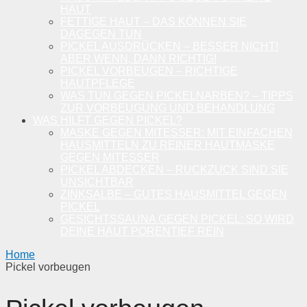
HAUT
FETTIGE HAUT – DAS KÖNNEN SIE
DAGEGEN TUN
PICKEL AUSDRÜCKEN – BESSER NICHT!
ABER WENN, DANN RICHTIG!
PICKEL VORBEUGEN – RICHTIGE
HAUTPFLEGE
WAS TUN GEGEN PICKELNARBEN? – TIPPS
ZUR VORBEUGUNG UND BEHANDLUNG
WAS HILFT GEGEN PICKEL?
MASKE GEGEN MITESSER: MIT EINFACHEN
HAUSMITTELN ZU REINER HAUTMASKE
GEGEN MITESSER
PICKEL ABDECKEN – RUCKZUCK SIND SIE
UNSICHTBAR
ZINKSALBE – GUTES HAUSMITTEL GEGEN
PICKEL
GESICHTSSAUNA GEGEN PICKEL: SO WIRD
DEINE HAUT PORENTIEF REIN
Home
Pickel vorbeugen