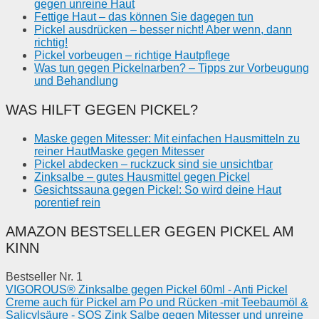
gegen unreine Haut
Fettige Haut – das können Sie dagegen tun
Pickel ausdrücken – besser nicht! Aber wenn, dann
richtig!
Pickel vorbeugen – richtige Hautpflege
Was tun gegen Pickelnarben? – Tipps zur Vorbeugung
und Behandlung
WAS HILFT GEGEN PICKEL?
Maske gegen Mitesser: Mit einfachen Hausmitteln zu
reiner HautMaske gegen Mitesser
Pickel abdecken – ruckzuck sind sie unsichtbar
Zinksalbe – gutes Hausmittel gegen Pickel
Gesichtssauna gegen Pickel: So wird deine Haut
porentief rein
AMAZON BESTSELLER GEGEN PICKEL AM
KINN
Bestseller Nr. 1
VIGOROUS® Zinksalbe gegen Pickel 60ml - Anti Pickel
Creme auch für Pickel am Po und Rücken -mit Teebaumöl &
Salicylsäure - SOS Zink Salbe gegen Mitesser und unreine