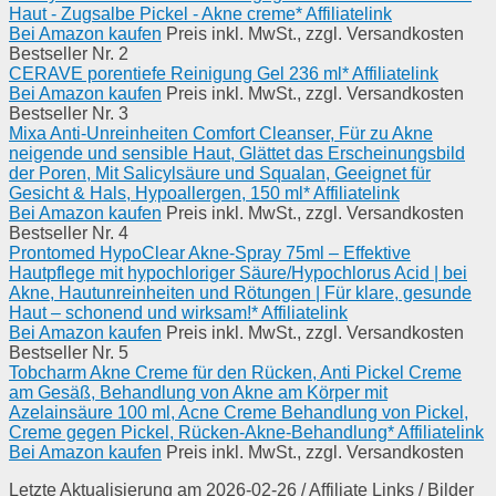
Haut - Zugsalbe Pickel - Akne creme* Affiliatelink
Bei Amazon kaufen
Preis inkl. MwSt., zzgl. Versandkosten
Bestseller Nr. 2
CERAVE porentiefe Reinigung Gel 236 ml* Affiliatelink
Bei Amazon kaufen
Preis inkl. MwSt., zzgl. Versandkosten
Bestseller Nr. 3
Mixa Anti-Unreinheiten Comfort Cleanser, Für zu Akne
neigende und sensible Haut, Glättet das Erscheinungsbild
der Poren, Mit Salicylsäure und Squalan, Geeignet für
Gesicht & Hals, Hypoallergen, 150 ml* Affiliatelink
Bei Amazon kaufen
Preis inkl. MwSt., zzgl. Versandkosten
Bestseller Nr. 4
Prontomed HypoClear Akne-Spray 75ml – Effektive
Hautpflege mit hypochloriger Säure/Hypochlorus Acid | bei
Akne, Hautunreinheiten und Rötungen | Für klare, gesunde
Haut – schonend und wirksam!* Affiliatelink
Bei Amazon kaufen
Preis inkl. MwSt., zzgl. Versandkosten
Bestseller Nr. 5
Tobcharm Akne Creme für den Rücken, Anti Pickel Creme
am Gesäß, Behandlung von Akne am Körper mit
Azelainsäure 100 ml, Acne Creme Behandlung von Pickel,
Creme gegen Pickel, Rücken-Akne-Behandlung* Affiliatelink
Bei Amazon kaufen
Preis inkl. MwSt., zzgl. Versandkosten
Letzte Aktualisierung am 2026-02-26 / Affiliate Links / Bilder