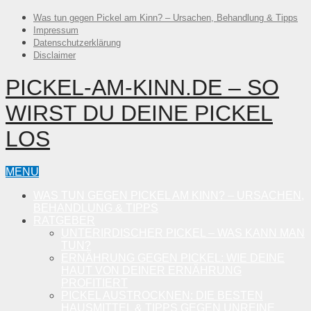
Was tun gegen Pickel am Kinn? – Ursachen, Behandlung & Tipps
Impressum
Datenschutzerklärung
Disclaimer
PICKEL-AM-KINN.DE – SO
WIRST DU DEINE PICKEL
LOS
MENU
WAS TUN GEGEN PICKEL AM KINN? – URSACHEN,
BEHANDLUNG & TIPPS
RATGEBER
UNTERIRDISCHER PICKEL – WAS KANN MAN
TUN?
ERNÄHRUNG GEGEN PICKEL: WIE DEINE
HAUT VON DEINER ERNÄHRUNG
PROFITIERT
PICKEL AUSTROCKNEN: DIE BESTEN
HAUSMITTEL & TIPPS GEGEN UNREINE