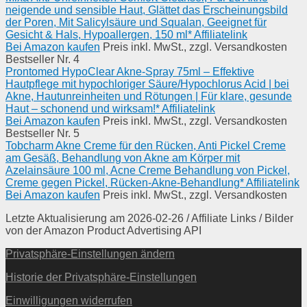
neigende und sensible Haut, Glättet das Erscheinungsbild
der Poren, Mit Salicylsäure und Squalan, Geeignet für
Gesicht & Hals, Hypoallergen, 150 ml* Affiliatelink
Bei Amazon kaufen
Preis inkl. MwSt., zzgl. Versandkosten
Bestseller Nr. 4
Prontomed HypoClear Akne-Spray 75ml – Effektive
Hautpflege mit hypochloriger Säure/Hypochlorus Acid | bei
Akne, Hautunreinheiten und Rötungen | Für klare, gesunde
Haut – schonend und wirksam!* Affiliatelink
Bei Amazon kaufen
Preis inkl. MwSt., zzgl. Versandkosten
Bestseller Nr. 5
Tobcharm Akne Creme für den Rücken, Anti Pickel Creme
am Gesäß, Behandlung von Akne am Körper mit
Azelainsäure 100 ml, Acne Creme Behandlung von Pickel,
Creme gegen Pickel, Rücken-Akne-Behandlung* Affiliatelink
Bei Amazon kaufen
Preis inkl. MwSt., zzgl. Versandkosten
Letzte Aktualisierung am 2026-02-26 / Affiliate Links / Bilder
von der Amazon Product Advertising API
Privatsphäre-Einstellungen ändern
Historie der Privatsphäre-Einstellungen
Einwilligungen widerrufen