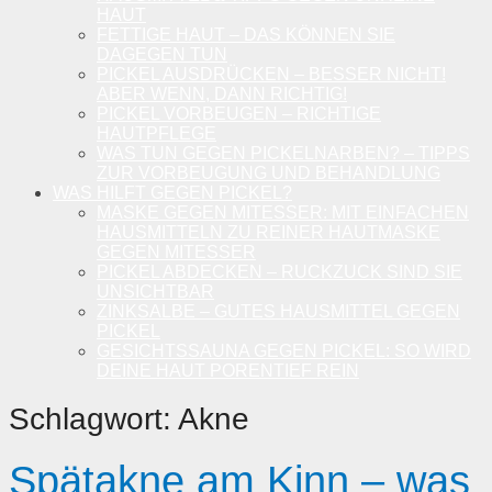
HAUT
FETTIGE HAUT – DAS KÖNNEN SIE
DAGEGEN TUN
PICKEL AUSDRÜCKEN – BESSER NICHT!
ABER WENN, DANN RICHTIG!
PICKEL VORBEUGEN – RICHTIGE
HAUTPFLEGE
WAS TUN GEGEN PICKELNARBEN? – TIPPS
ZUR VORBEUGUNG UND BEHANDLUNG
WAS HILFT GEGEN PICKEL?
MASKE GEGEN MITESSER: MIT EINFACHEN
HAUSMITTELN ZU REINER HAUTMASKE
GEGEN MITESSER
PICKEL ABDECKEN – RUCKZUCK SIND SIE
UNSICHTBAR
ZINKSALBE – GUTES HAUSMITTEL GEGEN
PICKEL
GESICHTSSAUNA GEGEN PICKEL: SO WIRD
DEINE HAUT PORENTIEF REIN
Schlagwort:
Akne
Spätakne am Kinn – was