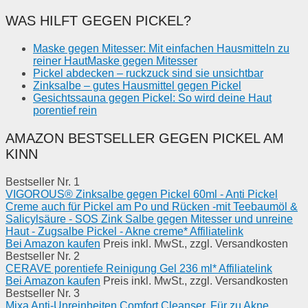
WAS HILFT GEGEN PICKEL?
Maske gegen Mitesser: Mit einfachen Hausmitteln zu
reiner HautMaske gegen Mitesser
Pickel abdecken – ruckzuck sind sie unsichtbar
Zinksalbe – gutes Hausmittel gegen Pickel
Gesichtssauna gegen Pickel: So wird deine Haut
porentief rein
AMAZON BESTSELLER GEGEN PICKEL AM
KINN
Bestseller Nr. 1
VIGOROUS® Zinksalbe gegen Pickel 60ml - Anti Pickel
Creme auch für Pickel am Po und Rücken -mit Teebaumöl &
Salicylsäure - SOS Zink Salbe gegen Mitesser und unreine
Haut - Zugsalbe Pickel - Akne creme* Affiliatelink
Bei Amazon kaufen
Preis inkl. MwSt., zzgl. Versandkosten
Bestseller Nr. 2
CERAVE porentiefe Reinigung Gel 236 ml* Affiliatelink
Bei Amazon kaufen
Preis inkl. MwSt., zzgl. Versandkosten
Bestseller Nr. 3
Mixa Anti-Unreinheiten Comfort Cleanser, Für zu Akne