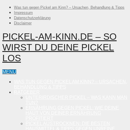
Was tun gegen Pickel am Kinn? – Ursachen, Behandlung & Tipps
Impressum
Datenschutzerklärung
Disclaimer
PICKEL-AM-KINN.DE – SO
WIRST DU DEINE PICKEL
LOS
MENU
WAS TUN GEGEN PICKEL AM KINN? – URSACHEN,
BEHANDLUNG & TIPPS
RATGEBER
UNTERIRDISCHER PICKEL – WAS KANN MAN
TUN?
ERNÄHRUNG GEGEN PICKEL: WIE DEINE
HAUT VON DEINER ERNÄHRUNG
PROFITIERT
PICKEL AUSTROCKNEN: DIE BESTEN
HAUSMITTEL & TIPPS GEGEN UNREINE