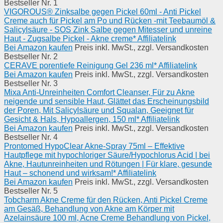
Bestseller Nr. 1
VIGOROUS® Zinksalbe gegen Pickel 60ml - Anti Pickel
Creme auch für Pickel am Po und Rücken -mit Teebaumöl &
Salicylsäure - SOS Zink Salbe gegen Mitesser und unreine
Haut - Zugsalbe Pickel - Akne creme* Affiliatelink
Bei Amazon kaufen
Preis inkl. MwSt., zzgl. Versandkosten
Bestseller Nr. 2
CERAVE porentiefe Reinigung Gel 236 ml* Affiliatelink
Bei Amazon kaufen
Preis inkl. MwSt., zzgl. Versandkosten
Bestseller Nr. 3
Mixa Anti-Unreinheiten Comfort Cleanser, Für zu Akne
neigende und sensible Haut, Glättet das Erscheinungsbild
der Poren, Mit Salicylsäure und Squalan, Geeignet für
Gesicht & Hals, Hypoallergen, 150 ml* Affiliatelink
Bei Amazon kaufen
Preis inkl. MwSt., zzgl. Versandkosten
Bestseller Nr. 4
Prontomed HypoClear Akne-Spray 75ml – Effektive
Hautpflege mit hypochloriger Säure/Hypochlorus Acid | bei
Akne, Hautunreinheiten und Rötungen | Für klare, gesunde
Haut – schonend und wirksam!* Affiliatelink
Bei Amazon kaufen
Preis inkl. MwSt., zzgl. Versandkosten
Bestseller Nr. 5
Tobcharm Akne Creme für den Rücken, Anti Pickel Creme
am Gesäß, Behandlung von Akne am Körper mit
Azelainsäure 100 ml, Acne Creme Behandlung von Pickel,