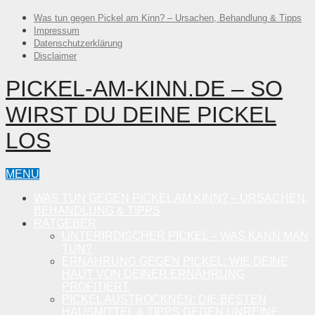
Was tun gegen Pickel am Kinn? – Ursachen, Behandlung & Tipps
Impressum
Datenschutzerklärung
Disclaimer
PICKEL-AM-KINN.DE – SO
WIRST DU DEINE PICKEL
LOS
MENU
WAS TUN GEGEN PICKEL AM KINN? – URSACHEN,
BEHANDLUNG & TIPPS
RATGEBER
UNTERIRDISCHER PICKEL – WAS KANN MAN
TUN?
ERNÄHRUNG GEGEN PICKEL: WIE DEINE
HAUT VON DEINER ERNÄHRUNG
PROFITIERT
PICKEL AUSTROCKNEN: DIE BESTEN
HAUSMITTEL & TIPPS GEGEN UNREINE