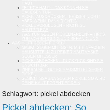
HAUT
FETTIGE HAUT – DAS KÖNNEN SIE
DAGEGEN TUN
PICKEL AUSDRÜCKEN – BESSER NICHT!
ABER WENN, DANN RICHTIG!
PICKEL VORBEUGEN – RICHTIGE
HAUTPFLEGE
WAS TUN GEGEN PICKELNARBEN? – TIPPS
ZUR VORBEUGUNG UND BEHANDLUNG
WAS HILFT GEGEN PICKEL?
MASKE GEGEN MITESSER: MIT EINFACHEN
HAUSMITTELN ZU REINER HAUTMASKE
GEGEN MITESSER
PICKEL ABDECKEN – RUCKZUCK SIND SIE
UNSICHTBAR
ZINKSALBE – GUTES HAUSMITTEL GEGEN
PICKEL
GESICHTSSAUNA GEGEN PICKEL: SO WIRD
DEINE HAUT PORENTIEF REIN
Schlagwort:
pickel abdecken
Pickel abdecken: So