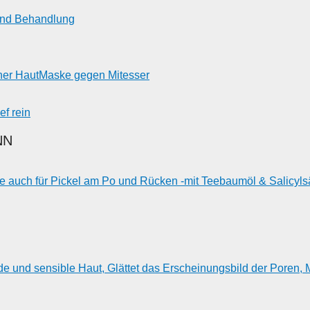
und Behandlung
iner HautMaske gegen Mitesser
ef rein
NN
auch für Pickel am Po und Rücken -mit Teebaumöl & Salicylsä
e und sensible Haut, Glättet das Erscheinungsbild der Poren, M