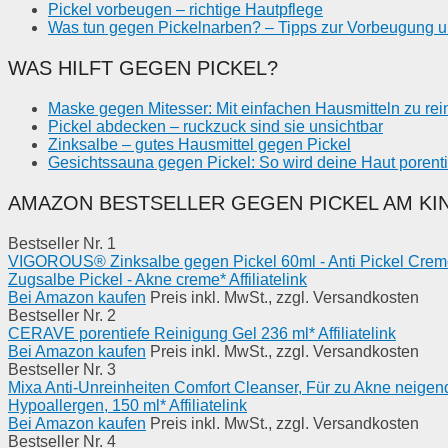
Pickel vorbeugen – richtige Hautpflege
Was tun gegen Pickelnarben? – Tipps zur Vorbeugung 
WAS HILFT GEGEN PICKEL?
Maske gegen Mitesser: Mit einfachen Hausmitteln zu re
Pickel abdecken – ruckzuck sind sie unsichtbar
Zinksalbe – gutes Hausmittel gegen Pickel
Gesichtssauna gegen Pickel: So wird deine Haut porenti
AMAZON BESTSELLER GEGEN PICKEL AM KI
Bestseller Nr. 1
VIGOROUS® Zinksalbe gegen Pickel 60ml - Anti Pickel Creme 
Zugsalbe Pickel - Akne creme* Affiliatelink
Bei Amazon kaufen
Preis inkl. MwSt., zzgl. Versandkosten
Bestseller Nr. 2
CERAVE porentiefe Reinigung Gel 236 ml* Affiliatelink
Bei Amazon kaufen
Preis inkl. MwSt., zzgl. Versandkosten
Bestseller Nr. 3
Mixa Anti-Unreinheiten Comfort Cleanser, Für zu Akne neigend
Hypoallergen, 150 ml* Affiliatelink
Bei Amazon kaufen
Preis inkl. MwSt., zzgl. Versandkosten
Bestseller Nr. 4