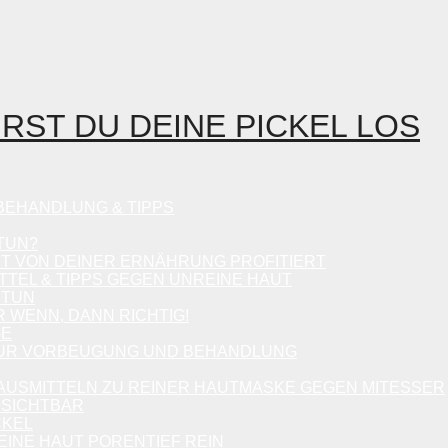
IRST DU DEINE PICKEL LOS
 BEHANDLUNG & TIPPS
TUN?
UT VON DEINER ERNÄHRUNG PROFITIERT
TTEL & TIPPS GEGEN UNREINE HAUT
 TUN
 WENN, DANN RICHTIG!
GE
 ZUR VORBEUGUNG UND BEHANDLUNG
HAUSMITTELN ZU REINER HAUTMASKE GEGEN MITESSER
NSICHTBAR
CKEL
EINE HAUT PORENTIEF REIN