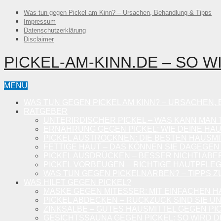
Was tun gegen Pickel am Kinn? – Ursachen, Behandlung & Tipps
Impressum
Datenschutzerklärung
Disclaimer
PICKEL-AM-KINN.DE – SO W
MENU
WAS TUN GEGEN PICKEL AM KINN? – URSACHEN,
RATGEBER
UNTERIRDISCHER PICKEL – WAS KANN MAN 
ERNÄHRUNG GEGEN PICKEL: WIE DEINE HA
PICKEL AUSTROCKNEN: DIE BESTEN HAUSMI
FETTIGE HAUT – DAS KÖNNEN SIE DAGEGEN
PICKEL AUSDRÜCKEN – BESSER NICHT! ABER
PICKEL VORBEUGEN – RICHTIGE HAUTPFLE
WAS TUN GEGEN PICKELNARBEN? – TIPPS
WAS HILFT GEGEN PICKEL?
MASKE GEGEN MITESSER: MIT EINFACHEN 
PICKEL ABDECKEN – RUCKZUCK SIND SIE U
ZINKSALBE – GUTES HAUSMITTEL GEGEN PI
GESICHTSSAUNA GEGEN PICKEL: SO WIRD D